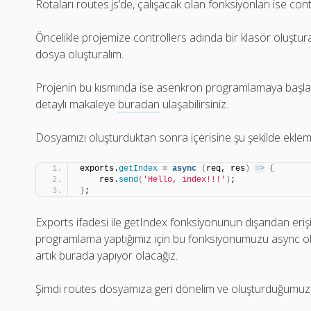
Rotaları routes.js’de, çalışacak olan fonksiyonları ise cont
Öncelikle projemize controllers adında bir klasör oluştural
dosya oluşturalım.
Projenin bu kısmında ise asenkron programlamaya başl
detaylı makaleye
buradan
ulaşabilirsiniz.
Dosyamızı oluşturduktan sonra içerisine şu şekilde eklem
exports.
getIndex
 = 
async
(
req, res
)
=>
{
    res.
send
(
'Hello, index!!!'
)
;
}
;
Exports ifadesi ile getIndex fonksiyonunun dışarıdan erişi
programlama yaptığımız için bu fonksiyonumuzu async olar
artık burada yapıyor olacağız.
Şimdi routes dosyamıza geri dönelim ve oluşturduğumuz b