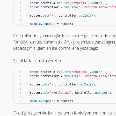
const
 router = 
require
(
'express'
)
.
Router
(
)
;
const
 controller = 
require
(
'../controllers/cont
router.
get
(
'/'
, controller.
getIndex
)
;
module
.
exports
 = router;
Controller dosyamızı çağırdık ve router.get içerisinde con
fonksiyonumuzu tanımladık. Artık projemizde yapacağımız
yapacağımız işlemleri ise controller’a yazacağız.
Şimdi farklı bir rota verelim.
const
 router = 
require
(
'express'
)
.
Router
(
)
;
const
 controller = 
require
(
'../controllers/cont
router.
get
(
'/'
, controller.
getIndex
)
;
router.
get
(
'/kullanici'
, controller.
getUser
)
;
module
.
exports
 = router;
Eklediğimiz yeni /kullanici yolunun fonksiyonunu controlle