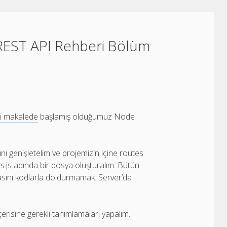
EST API Rehberi Bölüm
i makalede
başlamış olduğumuz Node
ını genişletelim ve projemizin içine routes
es.js adında bir dosya oluşturalım. Bütün
asını kodlarla doldurmamak. Server’da
çerisine gerekli tanımlamaları yapalım.