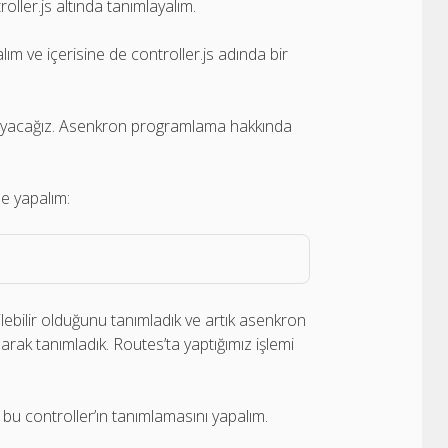
roller.js altında tanımlayalım.
ım ve içerisine de controller.js adında bir
ayacağız. Asenkron programlama hakkında
e yapalım:
lebilir olduğunu tanımladık ve artık asenkron
ak tanımladık. Routes’ta yaptığımız işlemi
u controller’ın tanımlamasını yapalım.