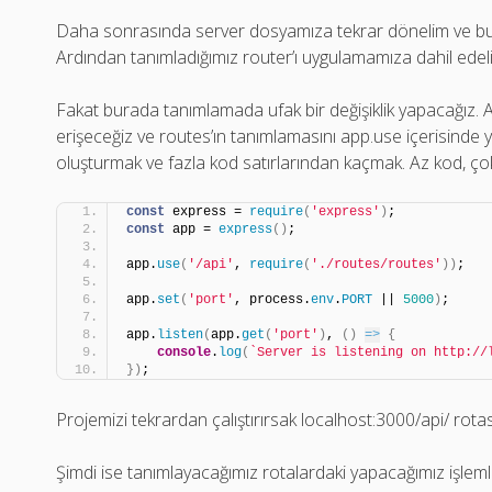
Daha sonrasında server dosyamıza tekrar dönelim ve bu r
Ardından tanımladığımız router’ı uygulamamıza dahil edel
Fakat burada tanımlamada ufak bir değişiklik yapacağız. A
erişeceğiz ve routes’ın tanımlamasını app.use içerisinde 
oluşturmak ve fazla kod satırlarından kaçmak. Az kod, çok
const
 express = 
require
(
'express'
)
;
const
 app = 
express
(
)
;
app.
use
(
'/api'
, 
require
(
'./routes/routes'
)
)
;
app.
set
(
'port'
, process.
env
.
PORT
 || 
5000
)
;
app.
listen
(
app.
get
(
'port'
)
, 
(
)
=>
{
console
.
log
(
`Server is listening on http://
}
)
;
Projemizi tekrardan çalıştırırsak localhost:3000/api/ rotas
Şimdi ise tanımlayacağımız rotalardaki yapacağımız işlemler 