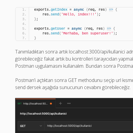
exports.
getIndex
 = 
async
(
req, res
)
=>
{
    res.
send
(
'Hello, index!!!'
)
;
}
;
exports.
getUser
 = 
async
(
req, res
)
=>
{
    res.
send
(
'Merhaba, ben superuser!'
)
;
}
Tanımladıktan sonra artık localhost:3000/api/kullanici a
görebileceğiz fakat artık bu kontrolleri tarayıcıdan yapmak
Postman uygulamasını kullanalım. Bundan sonra Postman’
Postman’i açtıktan sonra GET methodunu seçip url kısmına
send dersek aşağıda sunucunun cevabını görebileceğiz.