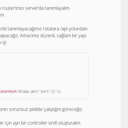
outer’ımızı server’da tanımlayalım.
im.
rtık tanımlayacağımız rotalara /api yolundan
yapacağız. Amacımız düzenli, sağlam bir yapı
 iş!
localhost:
${app.get('port')}
`
)
;
ının sorunsuz şekilde çalıştığını göreceğiz.
için ayrı bir controller sınıfı oluşturalım.