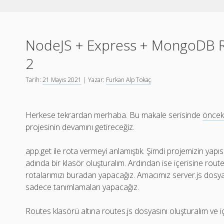
NodeJS + Express + MongoDB R
2
Tarih:
21 Mayıs 2021
| Yazar:
Furkan Alp Tokaç
Herkese tekrardan merhaba. Bu makale serisinde
öncek
projesinin devamını getireceğiz.
app.get ile rota vermeyi anlamıştık. Şimdi projemizin yapıs
adında bir klasör oluşturalım. Ardından ise içerisine rout
rotalarımızı buradan yapacağız. Amacımız server.js dosy
sadece tanımlamaları yapacağız.
Routes klasörü altına routes.js dosyasını oluşturalım ve i