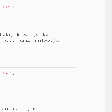
roller'
)
;
troller.getIndex ile getIndex
 rotalaları burada tanımlayacağız,
roller'
)
;
r altında tanımlayalım.