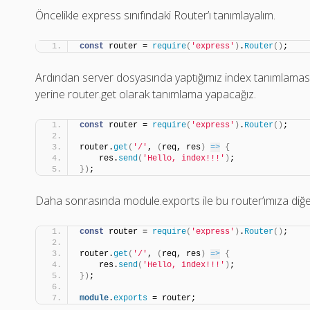
Öncelikle express sınıfındaki Router’ı tanımlayalım.
const
 router = 
require
(
'express'
)
.
Router
(
)
;
Ardından server dosyasında yaptığımız index tanımlamasını
yerine router.get olarak tanımlama yapacağız.
const
 router = 
require
(
'express'
)
.
Router
(
)
;
router.
get
(
'/'
, 
(
req, res
)
=>
{
    res.
send
(
'Hello, index!!!'
)
;
}
)
;
Daha sonrasında module.exports ile bu router’ımıza diğer 
const
 router = 
require
(
'express'
)
.
Router
(
)
;
router.
get
(
'/'
, 
(
req, res
)
=>
{
    res.
send
(
'Hello, index!!!'
)
;
}
)
;
module
.
exports
 = router;