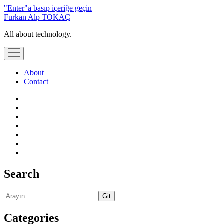
"Enter"a basıp içeriğe geçin
Furkan Alp TOKAÇ
All about technology.
menüyü
aç
About
Contact
twitter
linkedin
youtube
eposta
github
stack-
overflow
telegram
Yan
Search
Menü
Ara
Categories